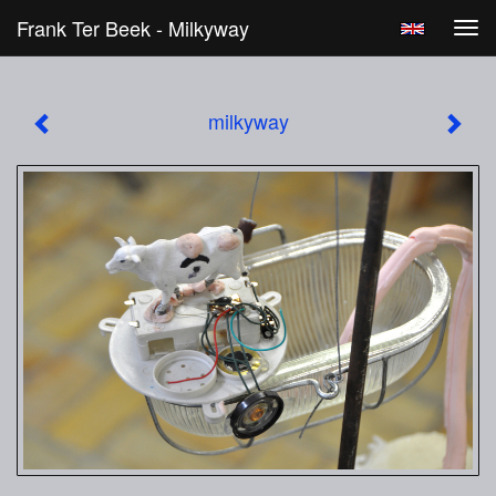
Frank Ter Beek - Milkyway
Tog
navi
milkyway